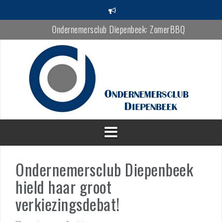
Spring
naar
inhoud
Ondernemersclub Diepenbeek: ZomerBBQ
OCD bezoekt Bewel in Hasselt
Ontbijtsessie bij Bewel in Hasselt
Nieuwjaarsreceptie 2026
Nieuwjaarsreceptie met WinterBBQ
ZomerBBQ op KFC Diepenbeek
Ondernemersclub Diepenbeek
hield haar groot
verkiezingsdebat!